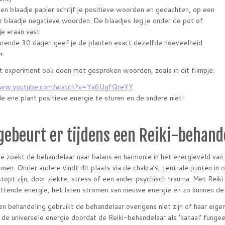
en blaadje papier schrijf je positieve woorden en gedachten, op een
r blaadje negatieve woorden. De blaadjes leg je onder de pot of
je eraan vast
rende 30 dagen geef je de planten exact dezelfde hoeveelheid
r
it experiment ook doen met gesproken woorden, zoals in dit filmpje:
www.youtube.com/watch?v=Yx6UgfQreYY
e ene plant positieve energie te sturen en de andere niet!
gebeurt er tijdens een Reiki-behand
ie zoekt de behandelaar naar balans en harmonie in het energieveld van 
omen. Onder andere vindt dit plaats via de chakra’s, centrale punten in 
topt zijn, door ziekte, stress of een ander psychisch trauma. Met Re
ittende energie, het laten stromen van nieuwe energie en zo kunnen de
en behandeling gebruikt de behandelaar overigens niet zijn of haar eige
en de universele energie doordat de Reiki-behandelaar als ‘kanaal’ fungee