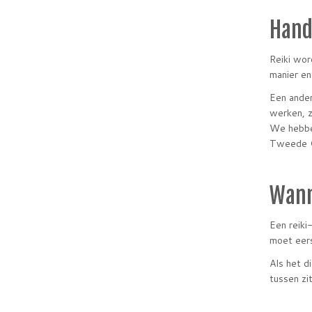
Hand
Reiki wor
manier en
Een ander
werken, z
We hebben
Tweede Gr
Wann
Een reiki
moet eers
Als het d
tussen zi