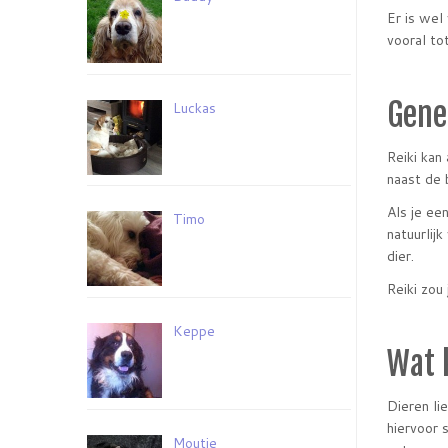
Er is wel
vooral tot
Gene
Luckas
Reiki kan
naast de 
Als je ee
Timo
natuurlij
dier.
Reiki zou
Keppe
Wat 
Dieren lie
hiervoor 
Moutje