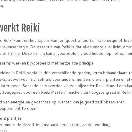
en.
werkt Reiki
 Reiki komt uit het Japans van rei (geest of ziel) en ki (energie of lev
e levensenergie. De essentie van Reiki is dat alles energie is: licht, e
e of trilling. Deze trilling kan bijvoorbeeld invloed hebben op het opni
sems werken bijvoorbeeld met hetzelfde principe.
leiding in Reiki, veelal in drie verschillende graden, leren behandelaars
eks, zowel voor zichzelf als voor andere mensen, dieren, planten en al 
later meer. Behandelaars worden via een bijzonder Reiki ritueel een ka
nd toegepast door een Reiki Master/Teacher, de hoogste graad in Reiki.
d van energie en gedachtes op planten kun je goed zelf observeren
experiment te doen:
 2 plantjes
ze onder de dezelfde omstandigheden (pot, aarde, voeding,
cht)