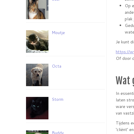
Op e
ande
plak 
Gedu
wate
Moutje
Je kunt d
https://
Of door d
Octa
Wat 
In essent
Storm
laten str
ware vers
van vastz
Tijdens e
‘cliënt’ 
Buddy