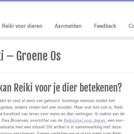
Reiki voor dieren
Aanmelden
Feedback
Co
ki – Groene Os
kan Reiki voor je dier betekenen?
 hebt er vast al eens van gehoord. Sommige mensen vinden het
gedoe, andere vinden het een wonder. Maar wat het ook is, Reiki
e kwaliteit van leven voor mens en dier verhogen. Ik raakte aan de
 Dea Broersen, voorzitter van de
Reikicirkel voor dieren
, een non-
ganisatie met een missie! Dit artikel is in samenwerking met deze
vrouw geschreven. Samen vertellen we je graag meer over Reiki