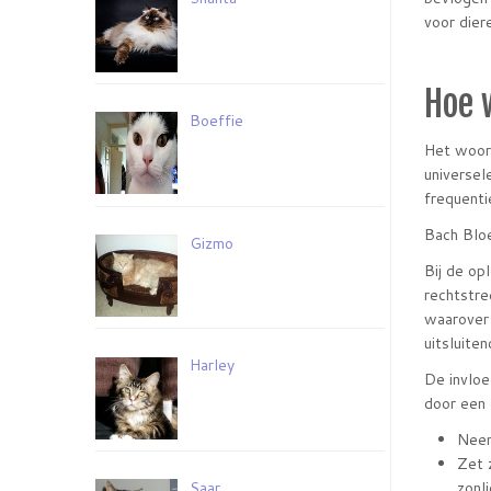
voor dier
Hoe 
Boeffie
Het woord
universel
frequenti
Bach Bloe
Gizmo
Bij de op
rechtstre
waarover 
uitsluite
Harley
De invloe
door een 
Neem
Zet 
zonli
Saar