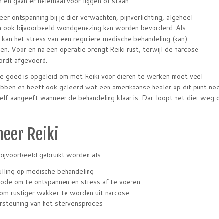
 en gaan er helemaal voor liggen of staan.
eer ontspanning bij je dier verwachten, pijnverlichting, algeheel
n ook bijvoorbeeld wondgenezing kan worden bevorderd. Als
g kan het stress van een reguliere medische behandeling (kan)
en. Voor en na een operatie brengt Reiki rust, terwijl de narcose
ordt afgevoerd.
e goed is opgeleid om met Reiki voor dieren te werken moet veel
bben en heeft ook geleerd wat een amerikaanse healer op dit punt noe
zelf aangeeft wanneer de behandeling klaar is. Dan loopt het dier weg 
eer Reiki
 bijvoorbeeld gebruikt worden als:
ulling op medische behandeling
ode om te ontspannen en stress af te voeren
 om rustiger wakker te worden uit narcose
rsteuning van het stervensproces