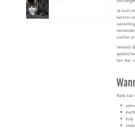
ontvangen
Je kunt m
herstel e
aanvullin
verminder
sneller w
Iemand di
geduld he
het dier 
Wann
Reiki kan
aanv
meth
hulp
onde