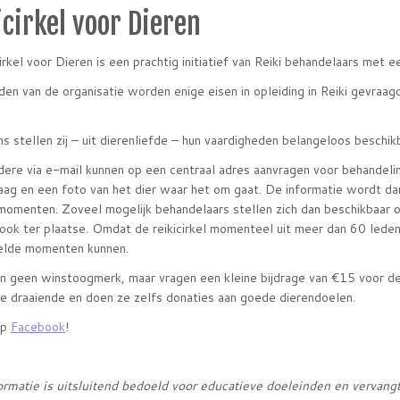
icirkel voor Dieren
irkel voor Dieren is een prachtig initiatief van Reiki behandelaars met ee
den van de organisatie worden enige eisen in opleiding in Reiki gevraa
s stellen zij – uit dierenliefde – hun vaardigheden belangeloos beschikb
ere via e-mail kunnen op een centraal adres aanvragen voor behandeli
aag en een foto van het dier waar het om gaat. De informatie wordt da
omenten. Zoveel mogelijk behandelaars stellen zich dan beschikbaar om
ok ter plaatse. Omdat de reikicirkel momenteel uit meer dan 60 leden 
elde momenten kunnen.
 geen winstoogmerk, maar vragen een kleine bijdrage van €15 voor de k
ie draaiende en doen ze zelfs donaties aan goede dierendoelen.
op
Facebook
!
rmatie is uitsluitend bedoeld voor educatieve doeleinden en vervangt 