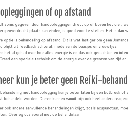
opleggingen of op afstand
dt soms gegeven door handopleggingen direct op of boven het dier, waa
ergieoverdracht plaats kan vinden, is goed voor te stellen. Het is dan w
e optie is behandeling op afstand. Dit is wat lastiger om geen Jomanda-
o blijkt uit feedback achteraf; mede van de baasjes en vrouwtjes.
 het al gehad over hoe alles energie is en dus ook gedachten en inten
aad een speciale techniek om de energie over de grenzen van tijd en r
eer kun je beter geen Reiki-behand
-behandeling met handoplegging kun je beter laten bij een botbreuk of a
t behandeld worden. Dieren kunnen vanuit pijn ook heel anders reagere
ier ook andere aanvullende behandelingen krijgt, zoals acupunctuur, moet
tten. Overleg dus vooral met de behandelaar.