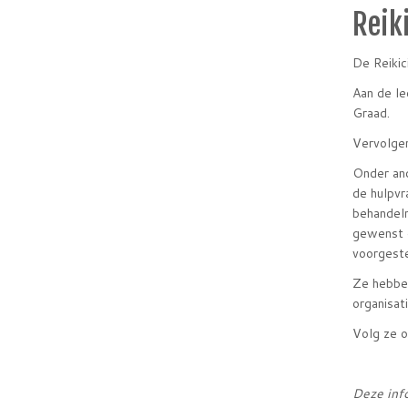
Reik
De Reikic
Aan de le
Graad.
Vervolgen
Onder and
de hulpvr
behandelm
gewenst o
voorgest
Ze hebben
organisat
Volg ze 
Deze info