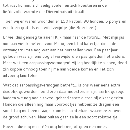
tot rust komen, zich veilig voelen en zich koesteren in de
liefdevolle warmte die Dierenthuis uitstraalt.
Toen wij er waren woonden er 150 katten, 90 honden, 5 pony’s en
wat klein grut als een wild zwijntje (die Beer heet).
Er viel dus genoeg te aaien! Kijk maar naar de foto’s… Met mijn jas
nog aan viel ik meteen voor Mario, een blind katertje, die in de
ontvangstruimte nog wat aan het herstellen was. Een paar jaar
geleden was zijn ene oog al verwijderd en pas geleden het andere.
Maar wat een aanpassingsvermogen! Hij lag heerlijk te slapen, deed
zijn koppie omhoog toen hij me aan voelde komen en liet zich
uitvoerig knuffelen.
Wat dat aanpassingsvermogen betreft… is ons weer eens extra
duidelijk geworden hoe dieren daar meesters in zijn. Eerlijk gezegd
hadden we nog nooit zoveel gehandicapte dieren bij elkaar gezien.
Honden die alleen nog maar voorpootjes hebben; ze dragen een
soort tuig met een draagzak om hun achterkant waarmee ze over
de grond schuiven. Naar buiten gaan ze in een soort rolstoeltje.
Poezen die nog maar één oog hebben, of geen een meer;