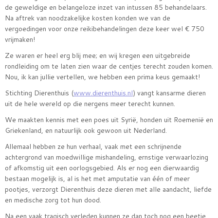
de geweldige en belangeloze inzet van intussen 85 behandelaars.
Na aftrek van noodzakelijke kosten konden we van de
vergoedingen voor onze reikibehandelingen deze keer wel € 750
vrijmaken!
Ze waren er heel erg blij mee; en wij kregen een uitgebreide
rondleiding om te laten zien waar de centjes terecht zouden komen.
Nou, ik kan jullie vertellen, we hebben een prima keus gemaakt!
Stichting Dierenthuis (
www.dierenthuis.nl
) vangt kansarme dieren
uit de hele wereld op die nergens meer terecht kunnen.
We maakten kennis met een poes uit Syrië, honden uit Roemenië en
Griekenland, en natuurlijk ook gewoon uit Nederland.
Allemaal hebben ze hun verhaal, vaak met een schrijnende
achtergrond van moedwillige mishandeling, ernstige verwaarlozing
of afkomstig uit een oorlogsgebied. Als er nog een dierwaardig
bestaan mogelijk is, al is het met amputatie van één of meer
pootjes, verzorgt Dierenthuis deze dieren met alle aandacht, liefde
en medische zorg tot hun dood.
Na een vaak tragisch verleden kunnen ze dan toch nog een beetje