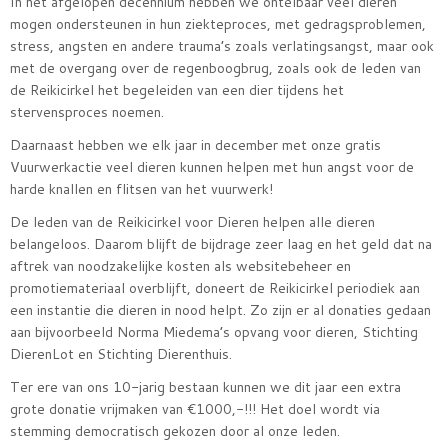
In het afgelopen decennium hebben we ontelbaar veel dieren
mogen ondersteunen in hun ziekteproces, met gedragsproblemen,
stress, angsten en andere trauma’s zoals verlatingsangst, maar ook
met de overgang over de regenboogbrug, zoals ook de leden van
de Reikicirkel het begeleiden van een dier tijdens het
stervensproces noemen.
Daarnaast hebben we elk jaar in december met onze gratis
Vuurwerkactie veel dieren kunnen helpen met hun angst voor de
harde knallen en flitsen van het vuurwerk!
De leden van de Reikicirkel voor Dieren helpen alle dieren
belangeloos. Daarom blijft de bijdrage zeer laag en het geld dat na
aftrek van noodzakelijke kosten als websitebeheer en
promotiemateriaal overblijft, doneert de Reikicirkel periodiek aan
een instantie die dieren in nood helpt. Zo zijn er al donaties gedaan
aan bijvoorbeeld Norma Miedema’s opvang voor dieren, Stichting
DierenLot en Stichting Dierenthuis.
Ter ere van ons 10-jarig bestaan kunnen we dit jaar een extra
grote donatie vrijmaken van €1000,-!!! Het doel wordt via
stemming democratisch gekozen door al onze leden.