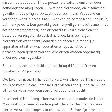
misvormde pootjes of lijfjes; poezen die telkens omvallen door
neurologische afwijkingen…… wat een dierenleed, en in sommige
gevallen moedwillig veroorzaakt door een mens. Woedend en
verdrietig word je ervan. MAAR wat voelen ze zich hier nu gelukkig,
dat merk je echt. Een geweldig team vrijwilligers houdt samen met
het oprichtersechtpaar, een dierenarts in vaste dienst en een
betaalde verzorgster de zaak draaiende. Er is een eigen
dierenkliniek waar dankzij donaties en giften alle mogelijke
apparatuur staat en waar operaties en specialistische
behandelingen gedaan worden. Alle dieren worden regelmatig
onderzocht en nagekeken.
En dat alles zonder subsidie; de stichting drijft op giften en
donaties, al 22 jaar lang!
We kwamen natuurlijk handen te kort, want hoe heerlijk is het als
er visite komt! En dan liefst met zijn vieren tegelijk een aai willen!
Blij en dankbaar voor een stukje liefdevolle aandacht!
Ik schreef al in het begin: het maakte ons stil en onder de indruk.
Maar wat is het een bijzondere plek, deze liefdevolle plek voor
dieren-verschoppelingen van onze wereld. En hoe fijn is het, dat