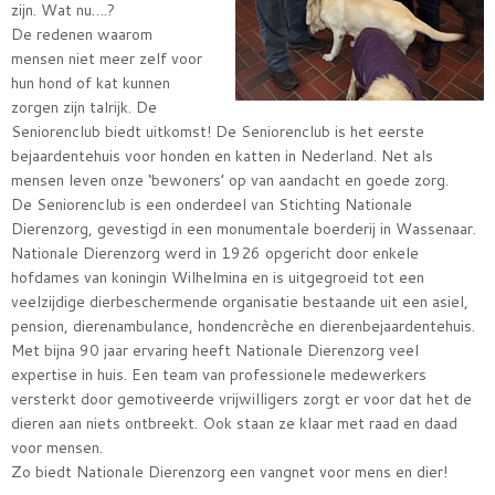
zijn. Wat nu….?
De redenen waarom
mensen niet meer zelf voor
hun hond of kat kunnen
zorgen zijn talrijk. De
Seniorenclub biedt uitkomst! De Seniorenclub is het eerste
bejaardentehuis voor honden en katten in Nederland. Net als
mensen leven onze ‘bewoners’ op van aandacht en goede zorg.
De Seniorenclub is een onderdeel van Stichting Nationale
Dierenzorg, gevestigd in een monumentale boerderij in Wassenaar.
Nationale Dierenzorg werd in 1926 opgericht door enkele
hofdames van koningin Wilhelmina en is uitgegroeid tot een
veelzijdige dierbeschermende organisatie bestaande uit een asiel,
pension, dierenambulance, hondencrèche en dierenbejaardentehuis.
Met bijna 90 jaar ervaring heeft Nationale Dierenzorg veel
expertise in huis. Een team van professionele medewerkers
versterkt door gemotiveerde vrijwilligers zorgt er voor dat het de
dieren aan niets ontbreekt. Ook staan ze klaar met raad en daad
voor mensen.
Zo biedt Nationale Dierenzorg een vangnet voor mens en dier!