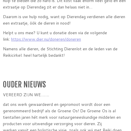
hulp te bieden die zo hard is. Dit kost vaak enorm veel geld en een
extraatje op Dierendag zit er dan helaas niet in…
Daarom is uw hulp nodig, want op Dierendag verdienen alle dieren
een extraatje, óók de dieren in nood!
Helpt u ons mee? U kunt u donatie doen via de volgende
link:
https://www.dier.nu/doneren/doneren
Namens alle dieren, de Stichting Dierenlot en de leden van de
Reikicirkel: heel hartelijk bedankt!
OUDER NIEUWS
VEREERD ZIJN WE……..
dat ons werk gewaardeerd en gepromoot wordt door een
gerenommeerd bedrijf als de Groene Os! De Groene Os is al
tientallen jaren hét merk voor natuurgeneeskundige middelen en
producten voor uitwendige verzorging voor dieren. Zij
werken vanuit een holistische visie, zoals ook wij met Reiki doen.